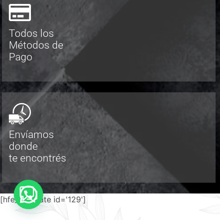
Todos los
Métodos de
Pago
Envíamos
donde
te encontrés
[hfe_template id='129']