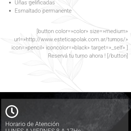
Uñas gelificadas
Esmaltado permanente
[button color=»color» size=»medium»
url=»http://www.esteticapolak.com.ar/turnos/»
icon=»pencil» iconcolor=»black» target=»_self» ]
Reservá tu turno ahora ! [/button]
Horario de Atención