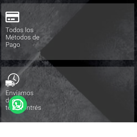
Todos los
Métodos de
Pago
Envíamos
donde
te encontrés
[hfe_template id='129']