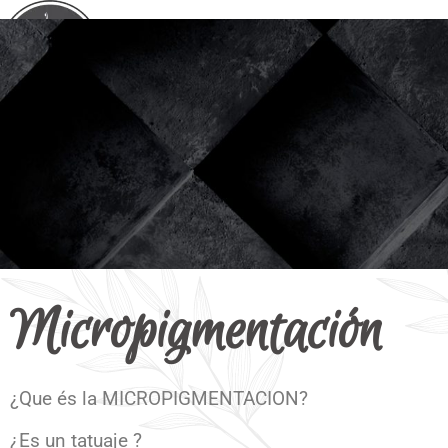
Micropigmentación
¿Que és la MICROPIGMENTACION?
¿Es un tatuaje ?