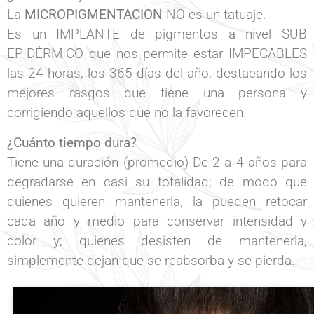
La
MICROPIGMENTACION
NO es un tatuaje.
Es un IMPLANTE de pigmentos a nivel SUB
EPIDÉRMICO que nos permite estar IMPECABLES
las 24 horas, los 365 días del año, destacando los
mejores rasgos que tiene una persona y
corrigiendo aquellos que no la favorecen.
¿Cuánto tiempo dura?
Tiene una duración (promedio) De 2 a 4 años para
degradarse en casi su totalidad; de modo que
quienes quieren mantenerla, la pueden retocar
cada año y medio para conservar intensidad y
color y; quienes desisten de mantenerla,
simplemente dejan que se reabsorba y se pierda.