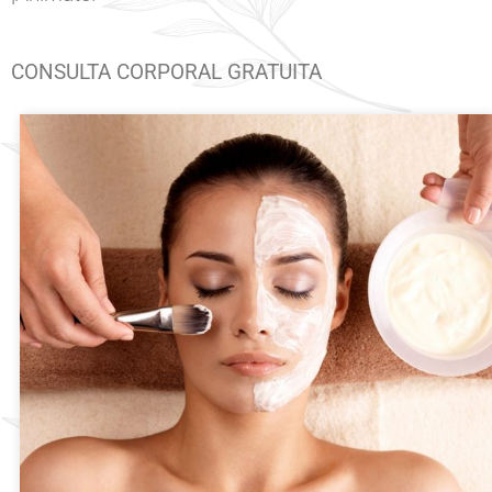
⠀⠀⠀⠀⠀⠀⠀⠀⠀⠀⠀⠀⠀⠀⠀⠀⠀⠀⠀⠀⠀⠀⠀⠀⠀⠀⠀⠀⠀⠀⠀
CONSULTA CORPORAL GRATUITA