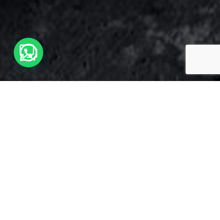
Horario de Atención
LUNES A VIERNES 8 A 17Hs
SABADOS 8 A 13Hs