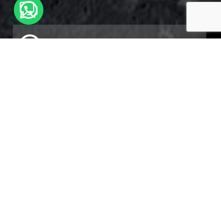
Horario de Atención
LUNES A VIERNES 8 A 17Hs
SABADOS 8 A 13Hs
Todos los
Métodos de
Pago